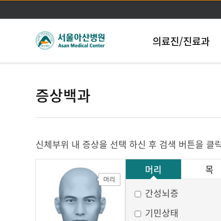
의료진/진료과
증상백과
신체부위 내 증상을 선택 하신 후 검색 버튼을 클
머리
목
그 외
간성뇌증
기민상태