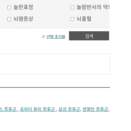
놀란표정
놀람반사의 약화
뇌염증상
뇌출혈
두피 건조
두피 열상
검색
선택 초기화
모발이 가늘어짐
모발이 거침
방향감각 상실
볼, 눈주위 움푹 꺼짐
수막자극증상
실인증
안면부 출혈
안면통
얼굴 중심선이 안맞음
얼굴 한쪽의 반점
얼굴에 털이 자람
얼굴의 나비모양 홍반
스 증후군
,
프라더 윌리 증후군
,
묘성 증후군
,
엔젤만 증후군
,
운동 실어증
원형, 타원형의 탈모
이마의 주름
이중턱