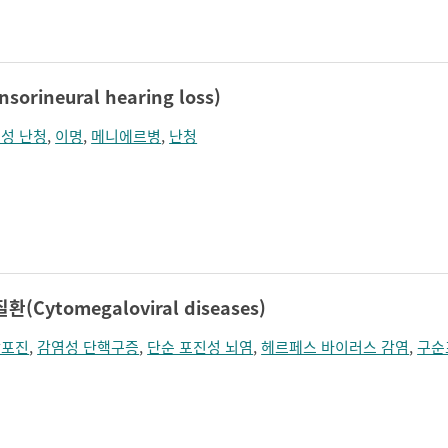
졸림
지남력 장애
콧등이 넓어짐
턱끝이 커보임
학습장애
혼돈
rineural hearing loss)
성 난청
,
이명
,
메니에르병
,
난청
Cytomegaloviral diseases)
상포진
,
감염성 단핵구증
,
단순 포진성 뇌염
,
헤르페스 바이러스 감염
,
구순