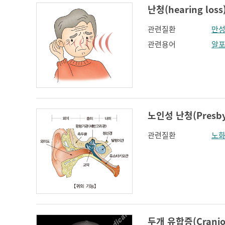
난청(hearing loss
관련질환
만성
관련용어
알
노인성 난청(Presbyc
관련질환
노
두개 유합증(Cranios