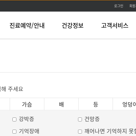
본문바로가기
로그인
회원
진료예약/안내
건강정보
고객서비스
릭해 주세요
가슴
배
등
엉덩
강박증
건망증
기억장애
깨어나면 기억하지 못