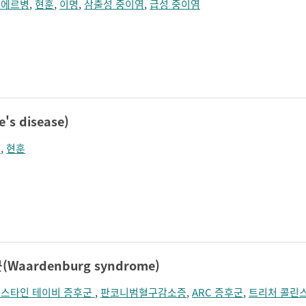
니에르병
,
현훈
,
이명
,
삼출성 중이염
,
급성 중이염
s disease)
청
,
현훈
aardenburg syndrome)
스타인 테이비 증후군
,
판코니범혈구감소증
,
ARC 증후군
,
트리처 콜린