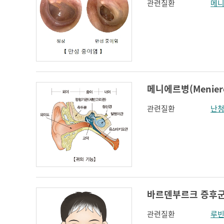
관련질환
메
메니에르병(Meniere'
관련질환
난
바르덴부르크 증후군(W
관련질환
루빈