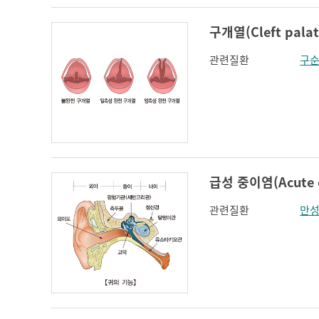
구개열(Cleft palat
관련질환
구
급성 중이염(Acute ot
관련질환
만성