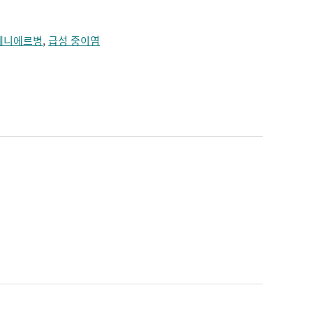
메니에르병
,
급성 중이염