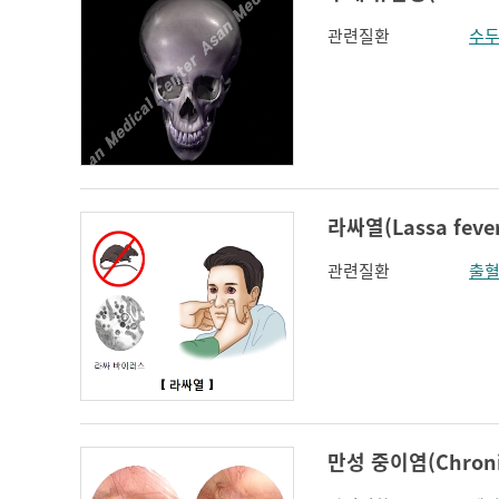
관련질환
수
라싸열(Lassa fever
관련질환
출혈
만성 중이염(Chronic 