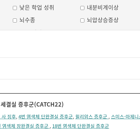
낮은 학업 성취
내분비계이상
뇌수종
뇌압상승증상
두부 외상
두통
머리모양 변형
모발 탈색
무의식
박동성 통증
비웃는 듯한 표정
삐뚤어진 눈, 코, 입
안면 변형
안면마비
어지러움
언어장애
세결실 증후군(CATCH22)
얼굴부종
얼굴에 땀이 남
 사 징후
,
4번 염색체 단완결실 증후군
,
윌리암스 증후군
,
스미스-마제니
얼굴이 화끈거림
얼굴형태의 이상
번 염색체 장완결실 증후군
,
18번 염색체 단완결실 증후군
의식 저하
이마가 넓어짐