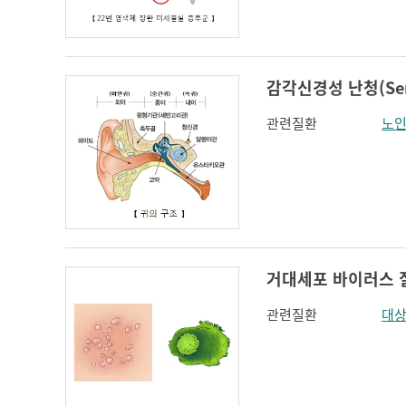
인지장애
코 옆과 입꼬리 주름
하악전돌
감각신경성 난청(Senso
관련질환
노인
거대세포 바이러스 질환(
관련질환
대