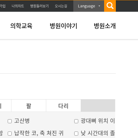
Language
가입
나의차트
병원둘러보기
오시는길
의학교육
병원이야기
병원소개
이
팔
다리
고산병
광대뼈 위치 이상
함
납작한 코, 축 쳐진 귀
낮 시간대의 졸음