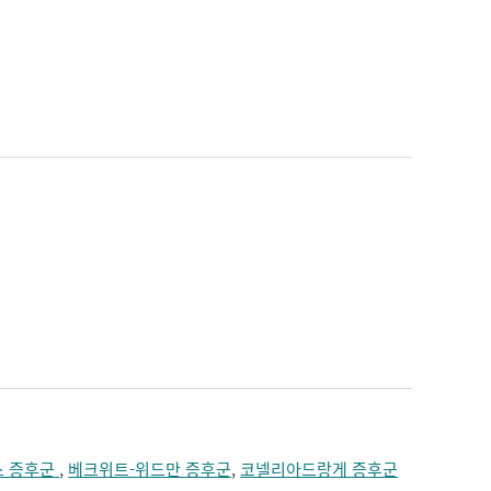
스 증후군
,
베크위트-위드만 증후군
,
코넬리아드랑게 증후군