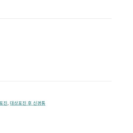
짓누르는 느낌
치매
턱의 통증
편두통
혼수
포진
,
대상포진 후 신경통