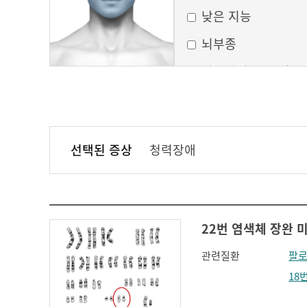
낮은 지능
뇌부종
달모양의 둥근 얼굴
만성 부비동염
무균성 뇌막염
선택된 증상
청력장애
볼이 처짐
실행증
안면홍조
22번 염색체 장완 미
얼굴모양변화
관련질환
팔로
얼굴이 밋밋함
18
의식 변화