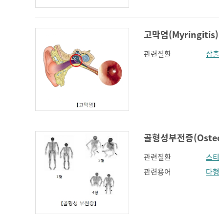
고막염(Myringitis)
관련질환
삼출
골형성부전증(Osteoge
관련질환
스티
관련용어
다