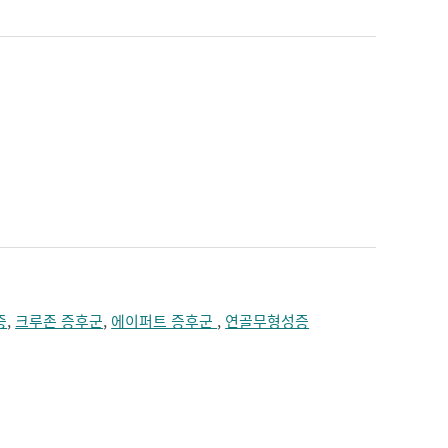
증
,
크루존 증후군
,
에이퍼트 증후군
,
연골무형성증