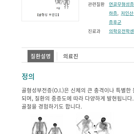
관련질환
연골무형성증
하증
,
저인산
증후군
진료과
의학유전학센
질환설명
의료진
정의
골형성부전증(O.I.)은 신체의 큰 충격이나 특별한 
되며, 질환의 중증도에 따라 다양하게 발현됩니다.
골절을 경험하기도 합니다.