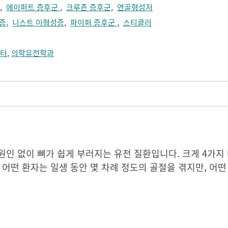
,
에이퍼트 증후군
,
크루존 증후군
,
연골형성저
증
,
니스트 이형성증
,
파이퍼 증후군
,
스티클러
터
,
의학유전학과
원인 없이 뼈가 쉽게 부러지는 유전 질환입니다. 크게 4가지 
 어떤 환자는 일생 동안 몇 차례 정도의 골절을 겪지만, 어떤