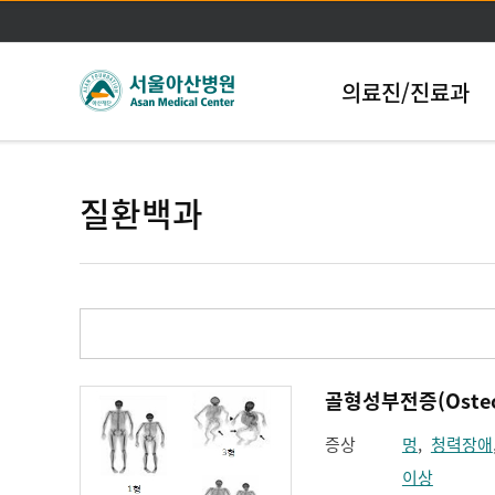
의료진/진료과
질환백과
골형성부전증(Osteoge
증상
멍
,
청력장애
이상