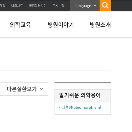
Language
가입
나의차트
병원둘러보기
오시는길
의학교육
병원이야기
병원소개
다른질환보기
알기쉬운 의학용어
다형성(pleomorphism)