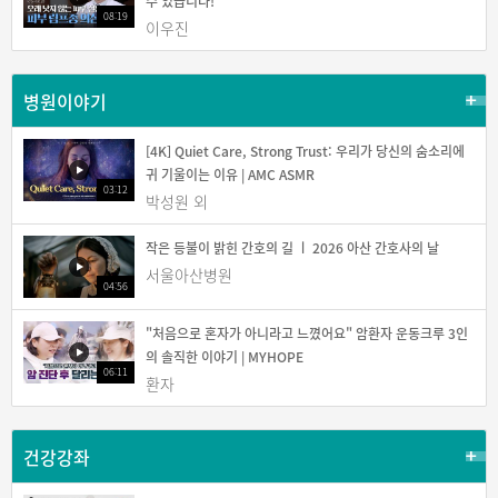
수 있습니다!
08:19
이우진
병원이야기
[4K] Quiet Care, Strong Trust: 우리가 당신의 숨소리에
귀 기울이는 이유 | AMC ASMR
03:12
박성원 외
작은 등불이 밝힌 간호의 길 ㅣ 2026 아산 간호사의 날
서울아산병원
04:56
"처음으로 혼자가 아니라고 느꼈어요" 암환자 운동크루 3인
의 솔직한 이야기 | MYHOPE
06:11
환자
건강강좌