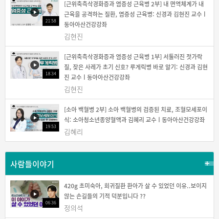
[근위축측삭경화증과 염증성 근육병 2부] 내 면역체계가 내
근육을 공격하는 질환, 염증성 근육병: 신경과 김현진 교수ㅣ
21:58
동아아산건강강좌
김현진
[근위축측삭경화증과 염증성 근육병 1부] 서툴러진 젓가락
질, 잦은 사레가 초기 신호? 루게릭병 바로 알기: 신경과 김현
18:34
진 교수ㅣ동아아산건강강좌
김현진
[소아 백혈병 2부] 소아 백혈병의 검증된 치료, 조혈모세포이
식: 소아청소년종양혈액과 김혜리 교수ㅣ동아아산건강강좌
19:53
김혜리
사람들이야기
420g 초미숙아, 희귀질환 환아가 살 수 있었던 이유..보이지
않는 손길들의 기적 덕분입니다 ??
06:36
정의석