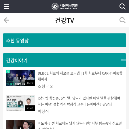
건강TV
추천 동영상
건강이야기
DLBCL 치료의 새로운 로드맵 | 1차 치료부터 CAR-T·이중항
체까지
16:27
조형우 외
[당뇨병 합병증, 당뇨발] 당뇨가 있다면 매일 발을 관찰해야
하는 이유: 성형외과 박창식 교수ㅣ동아아산건강강좌
22:48
박창식
아토피·건선 치료에도 낫지 않는다면? 피부 림프종의 신호일