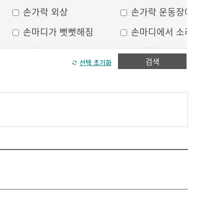
손가락 외상
손가락 운동장애
손마디가 뻣뻣해짐
손마디에서 소리가 남
손의 통증
스푼형 손톱
검색
선택 초기화
주먹을 쥐기 힘듬
합지증