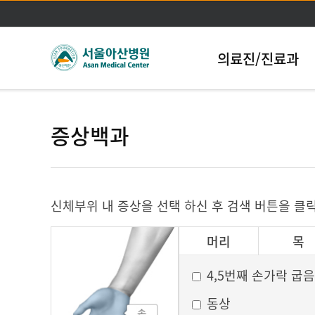
의료진/진료과
증상백과
신체부위 내 증상을 선택 하신 후 검색 버튼을 클
머리
목
그 외
4,5번째 손가락 굽음
동상