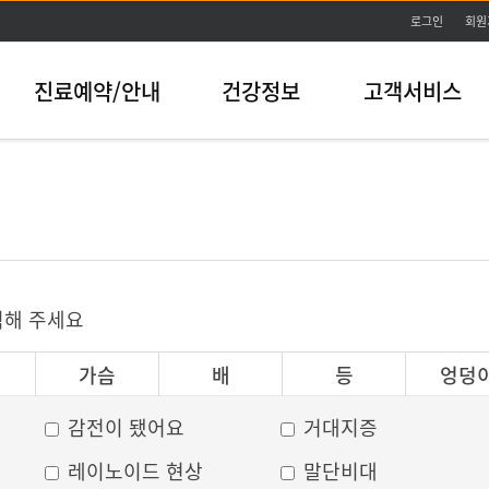
본문바로가기
로그인
회원
진료예약/안내
건강정보
고객서비스
릭해 주세요
가슴
배
등
엉덩
감전이 됐어요
거대지증
레이노이드 현상
말단비대