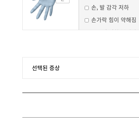
손, 발 감각 저하
손가락 힘이 약해짐
손목에 심한 붓기와
시림
선택된 증상