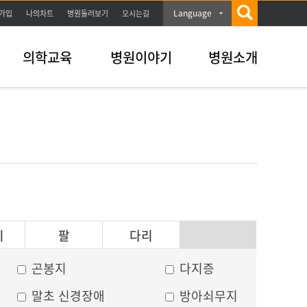
Language
가입
나의차트
병원둘러보기
오시는길
의학교육
병원이야기
병원소개
이
팔
다리
곤봉지
다지증
말초 신경장애
방아쇠무지