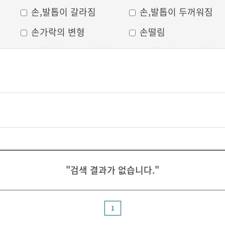
손,발톱이 갈라짐
손,발톱이 두꺼워짐
손가락의 변형
손떨림
 통증
손발가락이 6개 이상
손발을 계속 움직임
열수
육아조직
"검색 결과가 없습니다."
1