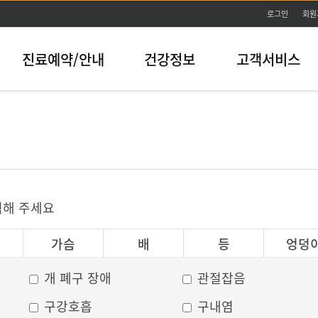
본문바로가기
로그인
회원
진료예약/안내
건강정보
고객서비스
릭해 주세요
가슴
배
등
엉덩
개 폐구 장애
관절잡음
구강호흡
구내염