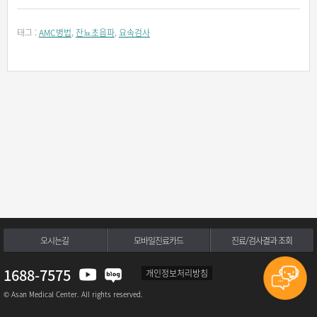
태그 :
AMC병법
,
잔뇨초음파
,
요속검사
오시는길
모바일진료카드
진료/검사결과 조회
1688-7575
개인정보처리방침
© Asan Medical Center. All rights reserved.