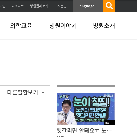
Language
가입
나의차트
병원둘러보기
오시는길
의학교육
병원이야기
병원소개
다른질환보기
04
:
36
헷갈리면 안돼요ㅠ 노안과 노화로 인한 백내장!