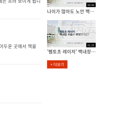
체는 흐려 보이게 됩니
00
:
46
나이가 많아도 노안 백내장 수술을 받을 수 있나요?
 어두운 곳에서 책을
01
:
25
'펨토초 레이저' 백내장 수술은 무엇인가요?
+ 더보기