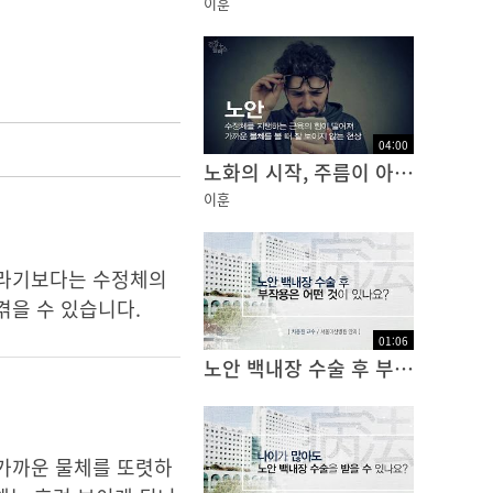
이훈
04
:
00
노화의 시작, 주름이 아닌 노안! [건강플러스]
이훈
이라기보다는 수정체의
겪을 수 있습니다.
01
:
06
노안 백내장 수술 후 부작용은 어떤 것이 있나요?
 가까운 물체를 또렷하