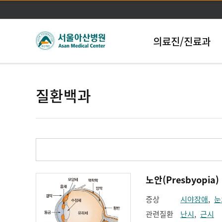
의료진/진료과
질환백과
노안(Presbyopia)
증상
시야장애
,
눈
관련질환
난시
,
근시