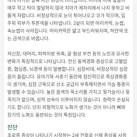
적게 나가는 발육 지연 현상이 나타납니다. 머리에 비해 얼굴이
매우 작고 턱이 발달하지 않아 치아가 제자리에서 나지 못하고 비
뚤게 자랍니다. 비정상적으로 눈이 튀어나오고 코가 작으며, 입
주위 피부가 푸른색을 나타냅니다. 2살이 되면 머리카락, 눈썹,
속눈썹이 사라집니다. 머리카락은 얇고 부드러워지며, 하얀색 또
는 금색으로 바뀝니다.
저신장, 대머리, 피하지방 위축, 골 형성 부전 등의 노인과 유사한
변화가 특징적으로 나타납니다. 전신 동맥경화 증상으로 고혈압
증, 협심증, 뇌경색 등이 발병합니다. 심장비대, 비정상적인 심장
음이 들립니다. 유아기와 사춘기 동안에 점진적으로 죽상경화증
이 생기며, 심장 근육으로 산소 공급이 부족해지면서 가슴 통증이
발생할 수 있습니다. 높은 음색의 목소리를 가지고 젖가슴이나 젖
꼭지가 없으며, 성적 성숙이 이루어지지 않습니다. 청력이 손실되
기도 합니다. 단지 외형적으로 노화가 생기는 것이 아니라 뼈와
장기의 노화도 동반되는 것이 특징입니다.
진단
조로증 증상이 나타나기 시작하는 2세 전후로 신체 증상을 사정