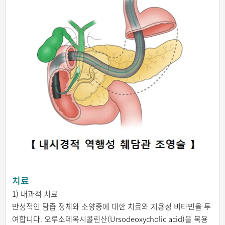
치료
1) 내과적 치료
만성적인 담즙 정체와 소양증에 대한 치료와 지용성 비타민을 투
여합니다. 오루소데옥시콜린산(Ursodeoxycholic acid)을 복용