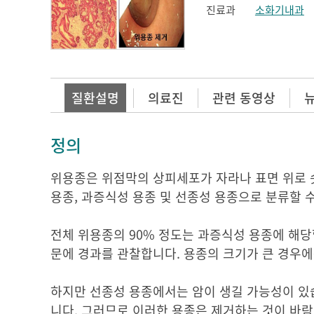
진료과
소화기내과
질환설명
의료진
관련 동영상
정의
위용종은 위점막의 상피세포가 자라나 표면 위로 
용종, 과증식성 용종 및 선종성 용종으로 분류할 
전체 위용종의 90% 정도는 과증식성 용종에 해당
문에 경과를 관찰합니다. 용종의 크기가 큰 경우
하지만 선종성 용종에서는 암이 생길 가능성이 있습
니다. 그러므로 이러한 용종은 제거하는 것이 바람직