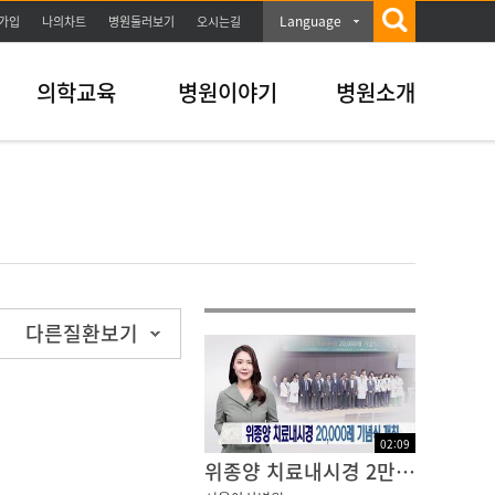
Language
가입
나의차트
병원둘러보기
오시는길
의학교육
병원이야기
병원소개
다른질환보기
02
:
09
위종양 치료내시경 2만례 기념식 개최