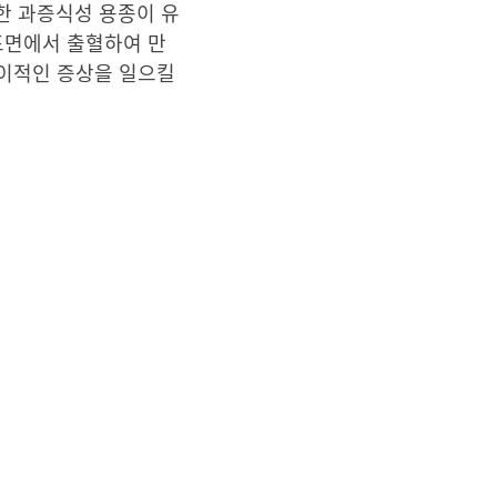
한 과증식성 용종이 유
표면에서 출혈하여 만
특이적인 증상을 일으킬