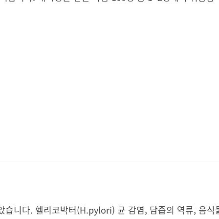
다. 헬리코박터(H.pylori) 균 감염, 담즙의 역류, 음식