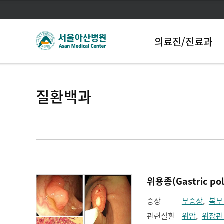
의료진/진료과
질환백과
위용종(Gastric pol
증상
무증상
,
복부
관련질환
위암
,
위장관