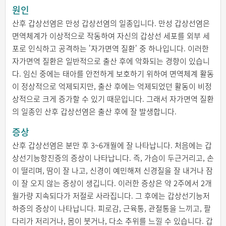
원인
산후 갑상선염은 만성 갑상선염의 일종입니다. 만성 갑상선염은
면역체계가 이상적으로 작동하여 자신의 갑상선 세포를 외부 세
포로 인식하고 공격하는 '자가면역 질환' 중 하나입니다. 이러한
자가면역 질환은 일반적으로 출산 후에 악화되는 경향이 있습니
다. 임신 중에는 태아를 안전하게 보호하기 위하여 면역체계 활동
이 정상적으로 억제되지만, 출산 후에는 억제되었던 활동이 비정
상적으로 크게 증가할 수 있기 때문입니다. 그래서 자가면역 질환
의 일종인 산후 갑상선염은 출산 후에 잘 발생합니다.
증상
산후 갑상선염은 분만 후 3~6개월에 잘 나타납니다. 처음에는 갑
상선기능항진증의 증상이 나타납니다. 즉, 가슴이 두근거리고, 손
이 떨리며, 땀이 잘 나고, 신경이 예민해져 신경질을 잘 내거나 잠
이 잘 오지 않는 증상이 생깁니다. 이러한 증상은 약 2주에서 2개
월가량 지속되다가 저절로 사라집니다. 그 후에는 갑상선기능저
하증의 증상이 나타납니다. 피로감, 근육통, 관절통을 느끼고, 팔
다리가 저리거나, 몸이 붓거나, 다소 추위를 느낄 수 있습니다. 갑