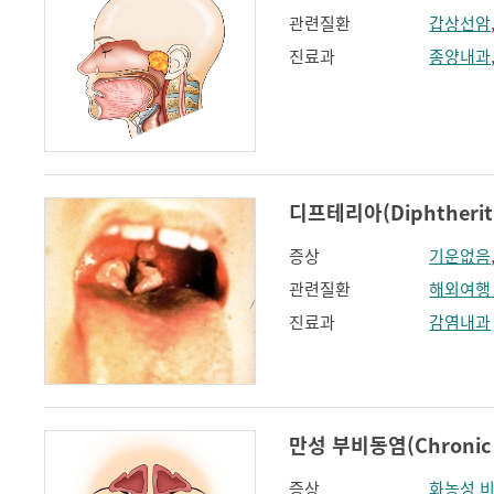
관련질환
갑상선암
진료과
종양내과
디프테리아(Diphtherit
증상
기운없음
관련질환
해외여행
진료과
감염내과
만성 부비동염(Chronic rh
증상
화농성 