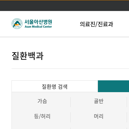
본문바로가기
의료진/진료과
질환백과
질환명 검색
가슴
골반
등/허리
머리