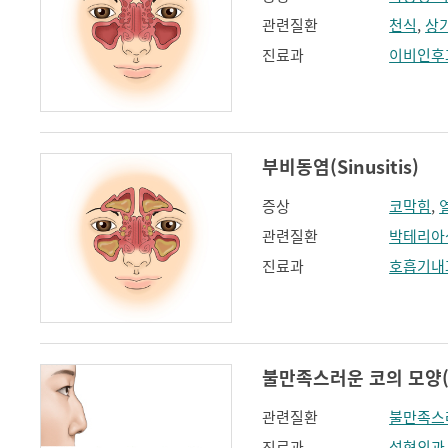
관련질환
천식
,
상
진료과
이비인후
부비동염(Sinusitis)
증상
코막힘
,
관련질환
박테리아
진료과
호흡기내
불만족스러운 코의 모양(flat
관련질환
불만족스
진료과
성형외과