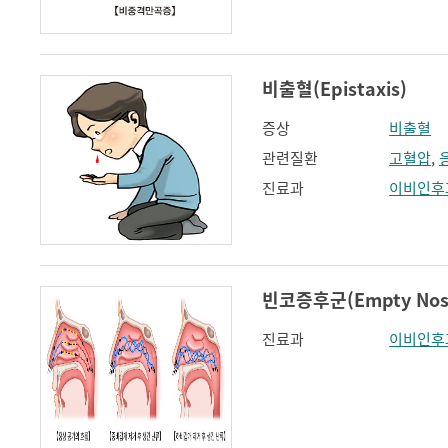
비출혈(Epistaxis)
증상
비출혈
관련질환
고혈압
,
진료과
이비인후
빈코증후군(Empty Nose
진료과
이비인후