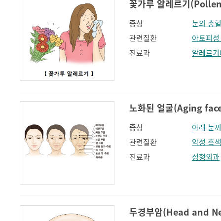
꽃가루 알레르기(Pollen a
증상
눈의 충
관련질환
아토피성
진료과
알레르기
노화된 얼굴(Aging face
증상
아래 눈
관련질환
악성 흑
진료과
성형외과
두경부암(Head and Nec