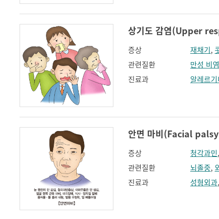
상기도 감염(Upper respi
증상
재채기
,
관련질환
만성 비
진료과
알레르기
안면 마비(Facial palsy
증상
청각과민
관련질환
뇌졸중
,
진료과
성형외과