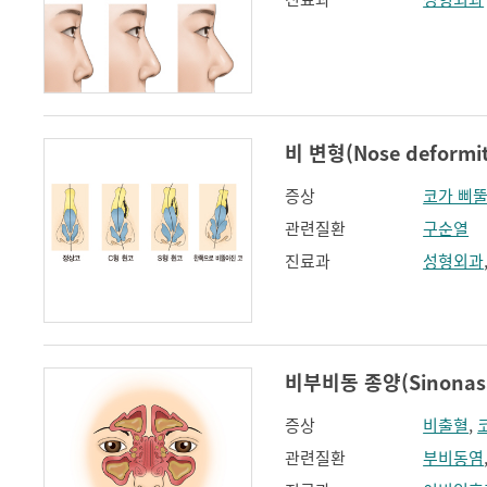
비 변형(Nose deformit
증상
코가 삐
관련질환
구순열
진료과
성형외과
비부비동 종양(Sinonasa
증상
비출혈
,
관련질환
부비동염