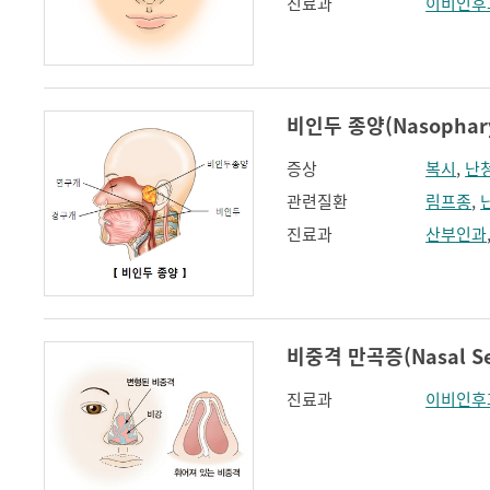
진료과
이비인후
비인두 종양(Nasophary
증상
복시
,
난
관련질환
림프종
,
진료과
산부인과
비중격 만곡증(Nasal Sep
진료과
이비인후