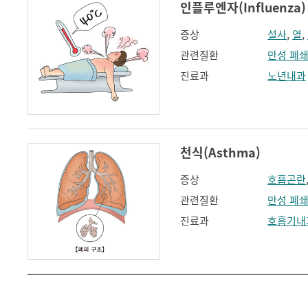
인플루엔자(Influenza)
증상
설사
,
열
,
관련질환
만성 폐
진료과
노년내과
천식(Asthma)
증상
호흡곤란
관련질환
만성 폐
진료과
호흡기내