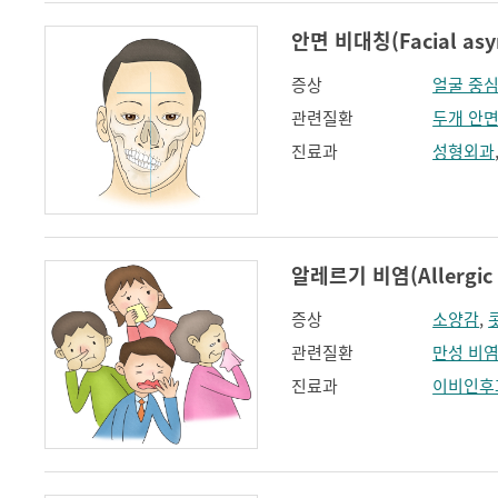
안면 비대칭(Facial asy
증상
얼굴 중
관련질환
두개 안
진료과
성형외과
알레르기 비염(Allergic r
증상
소양감
,
관련질환
만성 비
진료과
이비인후