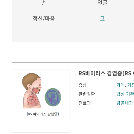
손
얼굴
정신/마음
코
RS바이러스 감염증(RS vir
증상
가래
,
기
관련질환
급성 기
진료과
감염내과