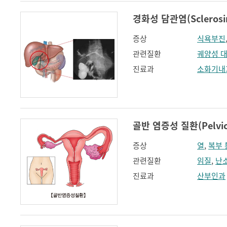
경화성 담관염(Sclerosing
증상
식욕부진
관련질환
궤양성 
진료과
소화기내
골반 염증성 질환(Pelvic 
증상
열
,
복부 
관련질환
임질
,
난소
진료과
산부인과