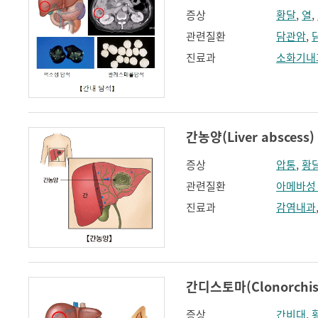
증상
황달
,
열
,
관련질환
담관암
,
진료과
소화기내
간농양(Liver abscess)
증상
압통
,
황
관련질환
아메바성
진료과
감염내과
간디스토마(Clonorchisis
증상
간비대
,