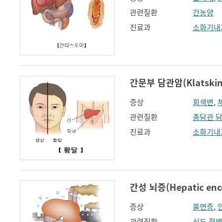
관련질환
간농양
진료과
소화기내
간문부 담관암(Klatskin'
증상
회색변
,
관련질환
총담관 
진료과
소화기내
간성 뇌증(Hepatic enc
증상
불면증
,
관련질환
식도 정