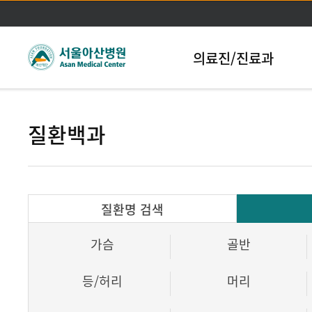
본문바로가기
의료진/진료과
질환백과
질환명 검색
가슴
골반
등/허리
머리