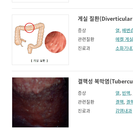
게실 질환(Diverticular 
증상
열
,
배변
관련질환
메켈 게
진료과
소화기내
결핵성 복막염(Tuberculou
증상
열
,
빈맥
,
관련질환
결핵
,
결
진료과
감염내과