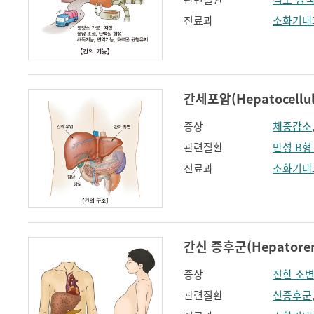
진료과
소화기내
간세포암(Hepatocellul
증상
체중감소
관련질환
만성 B형
진료과
소화기내
간신 증후군(Hepatoren
증상
진한 소
관련질환
신증후군