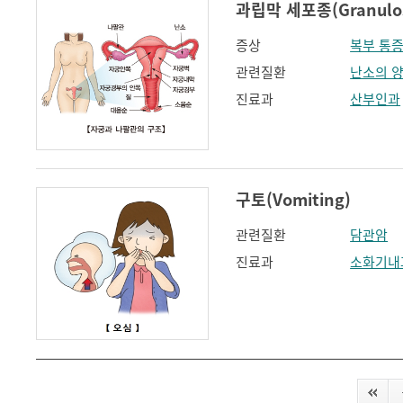
과립막 세포종(Granulosa
증상
복부 통
관련질환
난소의 
진료과
산부인과
구토(Vomiting)
관련질환
담관암
진료과
소화기내