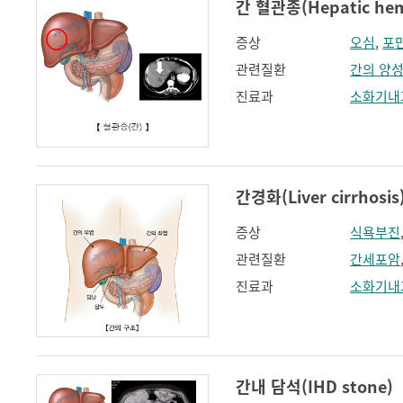
간 혈관종(Hepatic he
증상
오심
,
포
관련질환
간의 양
진료과
소화기내
간경화(Liver cirrhosis
증상
식욕부진
관련질환
간세포암
진료과
소화기내
간내 담석(IHD stone)