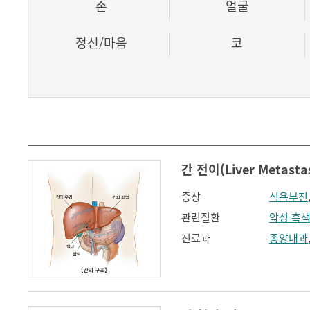
손
얼굴
정신/마음
코
간 전이(Liver Metastas
증상
식욕부진
관련질환
악성 흑
진료과
종양내과