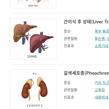
간이식 후 상태(Liver Tra
증상
복부 통
관련질환
윌슨병
,
진료과
소화기내
갈색세포종(Pheochrom
증상
가슴 두
관련질환
고혈압
진료과
내분비내