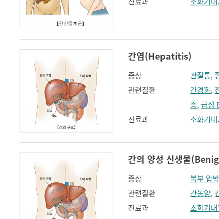
진료과
소화기내
간염(Hepatitis)
증상
관절통
,
관련질환
간경화
,
증
,
급성 
진료과
소화기내
간의 양성 신생물(Benign n
증상
복부 압박
관련질환
간농양
,
진료과
소화기내