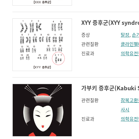
XYY 증후군(XYY syndr
증상
탈장
,
손
관련질환
클라인펠
진료과
의학유전
가부키 증후군(Kabuki S
관련질환
잠복고환
사시
진료과
의학유전