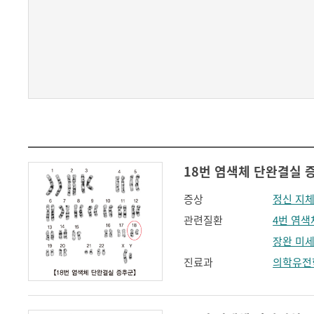
18번 염색체 단완결실 증
증상
정신 지
관련질환
4번 염색
장완 미
진료과
의학유전