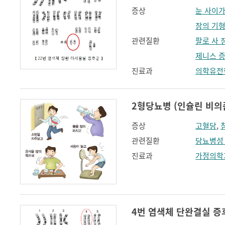
증상
눈 사이
장의 기
관련질환
팔로 사 
제니스 
진료과
의학유전
2형당뇨병 (인슐린 비의존성 당
증상
고혈당
,
관련질환
당뇨병성
진료과
가정의학
4번 염색체 단완결실 증후군(