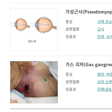
가성근시(Pseudomyop
증상
시력 감
관련질환
근시
진료과
안과
,
소
가스 괴저(Gas gangre
증상
열감
,
마
관련질환
급성 신
진료과
감염내과