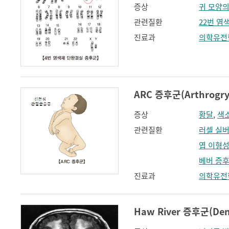
증상
귀 모양의
관련질환
22번 염
진료과
의학유전
ARC 증후군(Arthrogrypo
증상
황달
,
색
관련질환
러셀 실
엽 이형
베버 증
진료과
의학유전
Haw River 증후군(Dent