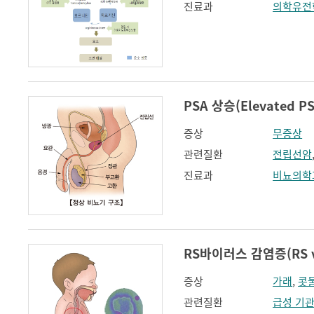
진료과
의학유전
PSA 상승(Elevated PS
증상
무증상
관련질환
전립선암
진료과
비뇨의학
RS바이러스 감염증(RS vir
증상
가래
,
콧
관련질환
급성 기