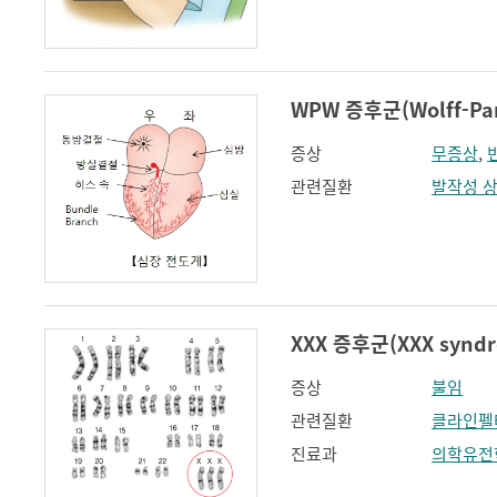
WPW 증후군(Wolff-Par
증상
무증상
,
관련질환
발작성 
XXX 증후군(XXX synd
증상
불임
관련질환
클라인펠
진료과
의학유전