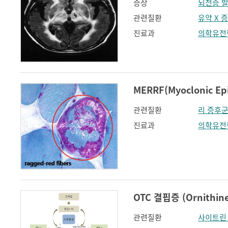
증상
뇌전증 
관련질환
유약 X 
진료과
의학유전
관련질환
리 증후
진료과
의학유전
OTC 결핍증 (Ornithine-
관련질환
사이트린