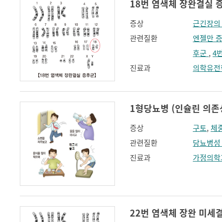
18번 염색체 장완결실 증후
증상
근긴장의
관련질환
엔젤만 
후군
,
4
진료과
의학유전
1형당뇨병 (인슐린 의존성 당뇨
증상
구토
,
체
관련질환
당뇨병성
진료과
가정의학
22번 염색체 장완 미세결