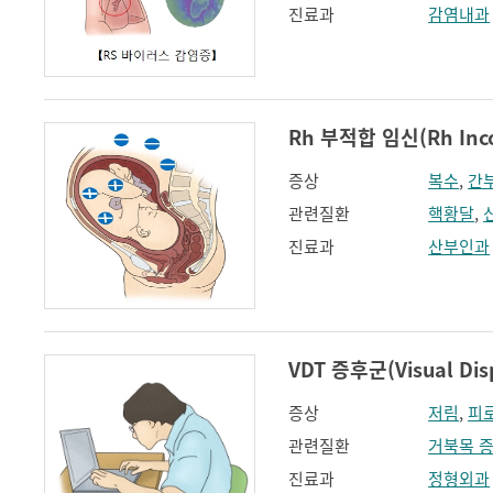
진료과
감염내과
Rh 부적합 임신(Rh Incom
증상
복수
,
간
관련질환
핵황달
,
진료과
산부인과
VDT 증후군(Visual Dis
증상
저림
,
피
관련질환
거북목 
진료과
정형외과